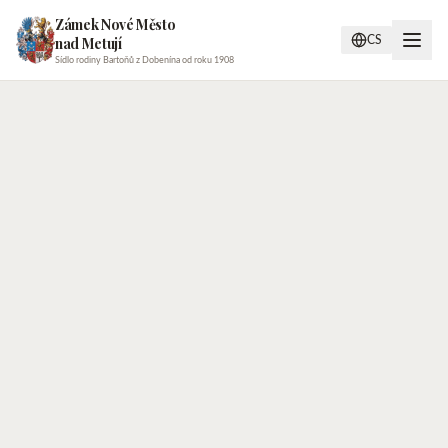
Zámek Nové Město
nad Metují
CS
Sídlo rodiny Bartoňů z Dobenína od roku 1908